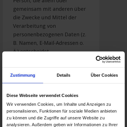
Person, die allein oder
gemeinsam mit anderen über
die Zwecke und Mittel der
Verarbeitung von
personenbezogenen Daten (z.
B. Namen, E-Mail-Adressen o.
Ä.) entscheidet.
Zustimmung
Speicherdauer
Details
Über Cookies
Soweit innerhalb dieser
Diese Webseite verwendet Cookies
Datenschutzerklärung keine
Wir verwenden Cookies, um Inhalte und Anzeigen zu
speziellere Speicherdauer
personalisieren, Funktionen für soziale Medien anbieten
genannt wurde, verbleiben
zu können und die Zugriffe auf unsere Website zu
analysieren. Außerdem geben wir Informationen zu Ihrer
Ihre personenbezogenen